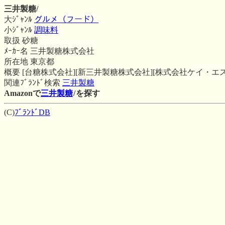
三井製糖/
大ｼﾞｬﾝﾙ
グルメ（フード）
小ｼﾞｬﾝﾙ
調味料
取扱 砂糖
ﾒｰｶｰ名 三井製糖株式会社
所在地 東京都
概要 [台糖株式会社][新三井製糖株式会社][株式会社ケイ・エ
関連ﾌﾞﾗﾝﾄﾞ検索
三井製糖
Amazonで
三井製糖
/
を探す
(C)
ﾌﾞﾗﾝﾄﾞDB